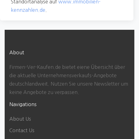
Standortanalyse auf
www.immobilien-
kennzahlen.de
.
About
Firmen-Ver-Kaufen.de bietet eiene Übersicht über
die aktuelle Unternehmensverkaufs-Angebote
deutschlandweit. Nutzen Sie unsere Newsletter um
keine Angebote zu verpassen.
Navigations
About Us
Contact Us