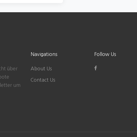
Navigations
Follow Us
cht über
About Us
bote
Contact Us
letter um